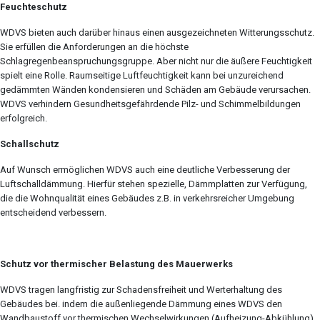
Feuchteschutz
WDVS bieten auch darüber hinaus einen ausgezeichneten Witterungsschutz.
Sie erfüllen die Anforderungen an die höchste
Schlagregenbeanspruchungsgruppe. Aber nicht nur die äußere Feuchtigkeit
spielt eine Rolle. Raumseitige Luftfeuchtigkeit kann bei unzureichend
gedämmten Wänden kondensieren und Schäden am Gebäude verursachen.
WDVS verhindern Gesundheitsgefährdende Pilz- und Schimmelbildungen
erfolgreich.
Schallschutz
Auf Wunsch ermöglichen WDVS auch eine deutliche Verbesserung der
Luftschalldämmung. Hierfür stehen spezielle, Dämmplatten zur Verfügung,
die die Wohnqualität eines Gebäudes z.B. in verkehrsreicher Umgebung
entscheidend verbessern.
Schutz vor thermischer Belastung des Mauerwerks
WDVS tragen langfristig zur Schadensfreiheit und Werterhaltung des
Gebäudes bei. indem die außenliegende Dämmung eines WDVS den
Wandbaustoff vor thermischen Wechselwirkungen (Aufheizung-Abkühlung)